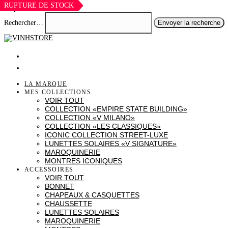
RUPTURE DE STOCK
Skip to content
Rechercher…
Envoyer la recherche
LA MARQUE
MES COLLECTIONS
VOIR TOUT
COLLECTION «EMPIRE STATE BUILDING»
COLLECTION «V MILANO»
COLLECTION «LES CLASSIQUES»
ICONIC COLLECTION STREET-LUXE
LUNETTES SOLAIRES «V SIGNATURE»
MAROQUINERIE
MONTRES ICONIQUES
ACCESSOIRES
VOIR TOUT
BONNET
CHAPEAUX & CASQUETTES
CHAUSSETTE
LUNETTES SOLAIRES
MAROQUINERIE