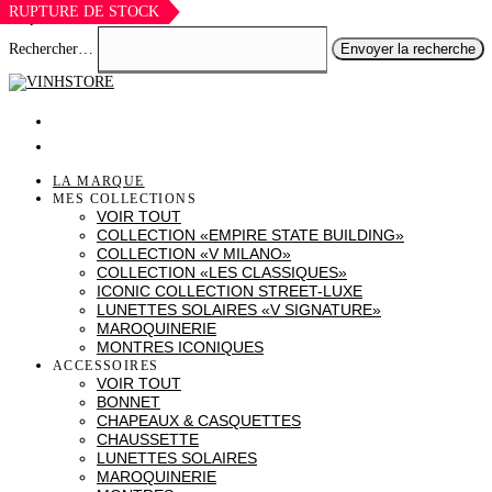
RUPTURE DE STOCK
Skip to content
Rechercher…
Envoyer la recherche
LA MARQUE
MES COLLECTIONS
VOIR TOUT
COLLECTION «EMPIRE STATE BUILDING»
COLLECTION «V MILANO»
COLLECTION «LES CLASSIQUES»
ICONIC COLLECTION STREET-LUXE
LUNETTES SOLAIRES «V SIGNATURE»
MAROQUINERIE
MONTRES ICONIQUES
ACCESSOIRES
VOIR TOUT
BONNET
CHAPEAUX & CASQUETTES
CHAUSSETTE
LUNETTES SOLAIRES
MAROQUINERIE