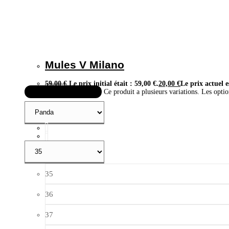
Mules V Milano
59,00
€
Le prix initial était : 59,00 €.
20,00
€
Le prix actuel e
Choix des options
Ce produit a plusieurs variations. Les optio
35
36
37