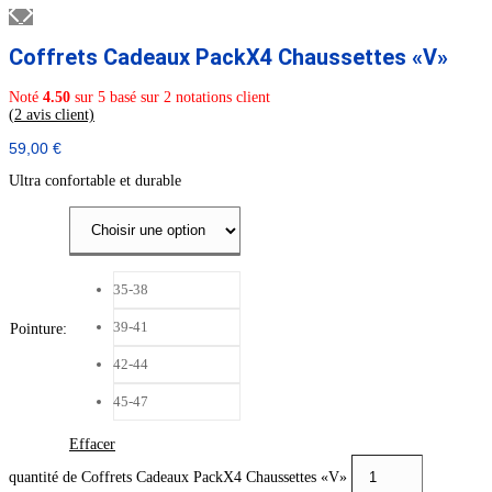
Coffrets Cadeaux PackX4 Chaussettes «V»
Noté
4.50
sur 5 basé sur
2
notations client
(
2
avis client)
59,00
€
Ultra confortable et durable
35-38
39-41
Pointure
:
42-44
45-47
Effacer
quantité de Coffrets Cadeaux PackX4 Chaussettes «V»